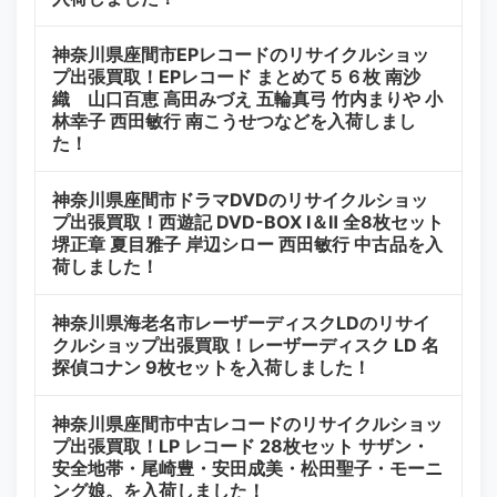
神奈川県座間市EPレコードのリサイクルショッ
プ出張買取！EPレコード まとめて５６枚 南沙
織 山口百恵 高田みづえ 五輪真弓 竹内まりや 小
林幸子 西田敏行 南こうせつなどを入荷しまし
た！
神奈川県座間市ドラマDVDのリサイクルショッ
プ出張買取！西遊記 DVD-BOX Ⅰ＆Ⅱ 全8枚セット
堺正章 夏目雅子 岸辺シロー 西田敏行 中古品を入
荷しました！
神奈川県海老名市レーザーディスクLDのリサイ
クルショップ出張買取！レーザーディスク LD 名
探偵コナン 9枚セットを入荷しました！
神奈川県座間市中古レコードのリサイクルショッ
プ出張買取！LP レコード 28枚セット サザン・
安全地帯・尾崎豊・安田成美・松田聖子・モーニ
ング娘。を入荷しました！