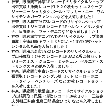
神奈川県座間市洋楽LPレコードのリサイクルショップ
出張買取！洋楽 レコードLP ２０枚セット エスケープ
ジャーニー シャカタク ポール・マッカートニー ワム
サイモン＆ガーファンクルなどを入荷しました！
神奈川県大和市JAZZレコードのリサイクルショップ
出張買取！ジャズ系 レコード LP ヘレン・メリル ダイ
ナ、日野皓正、 マットデニスなどを入荷しました！
神奈川県綾瀬市アニメDVDのリサイクルショップ出張
買取！宇宙戦艦 ヤマトⅢ 3 VOL.1～5 DVD 5枚セット
レンタル落ち品を入荷しました！
神奈川県海老名市JAZZレコードのリサイクルショッ
プ出張買取！ジャズ レコード LP JAZZ系 20枚セット
ジミースミス・ ジョニー・ミッチェル ベルエア・ス
トリングス その他を入荷しました！
神奈川県座間市中古レコードのリサイクルショップ出
張買取！レコード シングル版 セット ヒーロー ボニ
ー・タイラー ベンチャーズ など 37枚 レコードセット
を入荷しました！
神奈川県座間市歌謡曲LPレコードのリサイクルショッ
プ出張買取！民謡・演歌 レコード16枚セット 三波春
夫 津軽三味線 北島三郎 美空ひばり などを入荷しまし