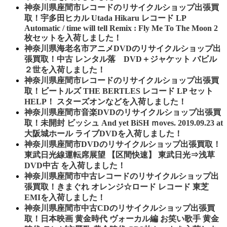
神奈川県座間市レコードのリサイクルショップ出張買
取！宇多田ヒカル Utada Hikaru レコード LP
Automatic / time will tell Remix : Fly Me To The Moon 2
枚セットを入荷しました！
神奈川県海老名市アニメDVDのリサイクルショップ出
張買取！中古 レンタル落 DVD＋ジャケット バビル
２世を入荷しました！
神奈川県座間市レコードのリサイクルショップ出張買
取！ビートルズ THE BERTLES レコード LP セット
HELP！ スターズオンなどを入荷しました！
神奈川県座間市音楽DVDのリサイクルショップ出張買
取！未開封 ビッシュ And yet BiSH ｍoves. 2019.09.23 at
大阪城ホール ライブDVDを入荷しました！
神奈川県座間市DVDのリサイクルショップ出張買取！
東武日光線運転席展望 【区間快速】 東武日光⇒浅草
DVD中古 を入荷しました！
神奈川県座間市中古レコードのリサイクルショップ出
張買取！きまぐれ オレンジ☆ロード レコード 東芝
EMIを入荷しました！
神奈川県座間市中古CDのリサイクルショップ出張買
取！日本映画 黄金時代 ヴォーカル編 お笑い歌手 黄金