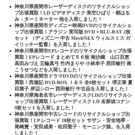
神奈川県座間市レーザーディスクのリサイクルショッ
プ出張買取！LD ビデオディスク 美空ひばり・都はる
み・ターミネーター 他を入荷しました！
神奈川県座間市ディズニー映画DVDのリサイクルショ
ップ出張買取！アラジン 実写版 DVD＋BLU-RAY 2枚
セット （ディズニー 中古 MovieNEX ウィルスミス ガ
イリッチー監督）を入荷しました！
神奈川県座間市EPレコードのリサイクルショップ出張
買取！EPレコード まとめて５６枚 南沙織 山口百恵
高田みづえ 五輪真弓 竹内まりや 小林幸子 西田敏行 南
こうせつなどを入荷しました！
神奈川県座間市ドラマDVDのリサイクルショップ出張
買取！西遊記 DVD-BOX Ⅰ＆Ⅱ 全8枚セット 堺正章 夏
目雅子 岸辺シロー 西田敏行 中古品を入荷しました！
神奈川県海老名市レーザーディスクLDのリサイクルシ
ョップ出張買取！レーザーディスク LD 名探偵コナン
9枚セットを入荷しました！
神奈川県座間市中古レコードのリサイクルショップ出
張買取！LP レコード 28枚セット サザン・安全地帯・
尾崎豊・安田成美・松田聖子・モーニング娘。を入荷
しました！