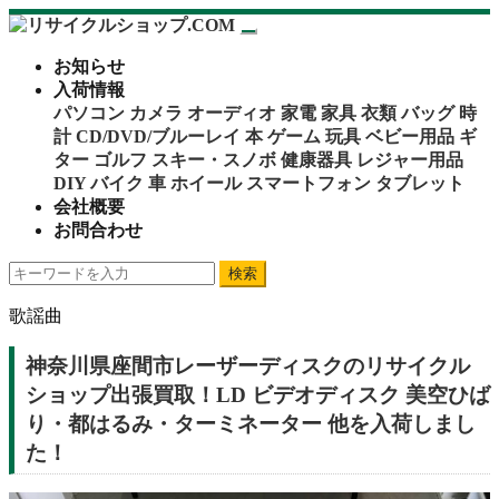
お知らせ
入荷情報
パソコン
カメラ
オーディオ
家電
家具
衣類
バッグ
時
計
CD/DVD/ブルーレイ
本
ゲーム
玩具
ベビー用品
ギ
ター
ゴルフ
スキー・スノボ
健康器具
レジャー用品
DIY
バイク
車
ホイール
スマートフォン
タブレット
会社概要
お問合わせ
検索
歌謡曲
神奈川県座間市レーザーディスクのリサイクル
ショップ出張買取！LD ビデオディスク 美空ひば
り・都はるみ・ターミネーター 他を入荷しまし
た！