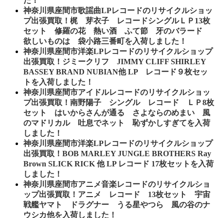
た！
神奈川県座間市歌謡曲LPレコードのリサイクルショッ
プ出張買取！梶 芽衣子 レコードシングルＬＰ13枚
セット 修羅の花 熱い酒 ふて節 牙のバラード
欲しいものは 袋小路三番町を入荷しました！
神奈川県座間市洋楽LPレコードのリサイクルショップ
出張買取！ジミークリフ JIMMY CLIFF SHIRLEY
BASSEY BRAND NUBIAN他 LP レコード９枚セッ
トを入荷しました！
神奈川県座間市アイドルレコードのリサイクルショッ
プ出張買取！南野陽子 シングル レコード ＬＰ8枚
セット はいからさんが通る さよならのめまい 風
のマドリカル 吐息でネット 恥ずかしすぎてを入荷
しました！
神奈川県座間市洋楽LPレコードのリサイクルショップ
出張買取！BOB MARLEY JUNGLE BROTHERS Ray
Brown SLICK RICK 他 LP レコード 17枚セットを入荷
しました！
神奈川県座間市アニメ音楽レコードのリサイクルショ
ップ出張買取！アニメ レコード 13枚セット 宇宙
戦艦ヤマト ドラグナー うる星やつら 風の谷のナ
ウシカ他を入荷しました！