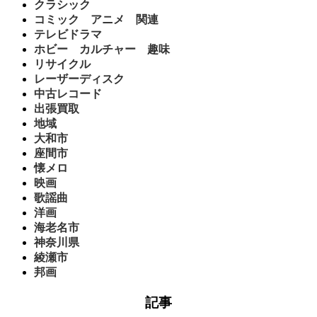
クラシック
コミック アニメ 関連
テレビドラマ
ホビー カルチャー 趣味
リサイクル
レーザーディスク
中古レコード
出張買取
地域
大和市
座間市
懐メロ
映画
歌謡曲
洋画
海老名市
神奈川県
綾瀬市
邦画
記事