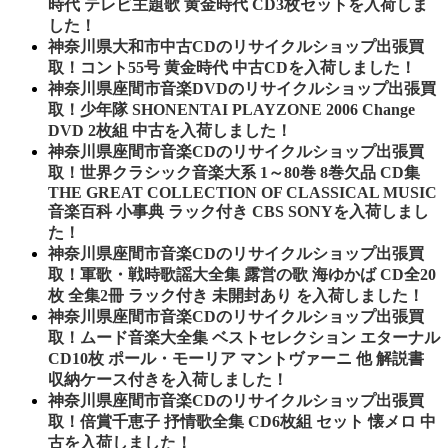
時代 テレビ主題歌 黄金時代 CD3枚セットを入荷しま
した！
神奈川県大和市中古CDのリサイクルショップ出張買
取！コント55号 黄金時代 中古CDを入荷しました！
神奈川県座間市音楽DVDのリサイクルショップ出張買
取！少年隊 SHONENTAI PLAYZONE 2006 Change
DVD 2枚組 中古を入荷しました！
神奈川県座間市音楽CDのリサイクルショップ出張買
取！世界クラシック音楽大系 1～80巻 8巻欠品 CD集
THE GREAT COLLECTION OF CLASSICAL MUSIC
音楽百科 小事典 ラック付き CBS SONYを入荷しまし
た！
神奈川県座間市音楽CDのリサイクルショップ出張買
取！軍歌・戦時歌謡大全集 露営の歌 海ゆかば CD全20
枚 全集2冊 ラック付き 未開封あり を入荷しました！
神奈川県座間市音楽CDのリサイクルショップ出張買
取！ムード音楽大全集 ベストセレクション エターナル
CD10枚 ポール・モーリア マントヴァーニ 他 解説書
収納ケース付きを入荷しました！
神奈川県座間市音楽CDのリサイクルショップ出張買
取！倍賞千恵子 抒情歌全集 CD6枚組 セット 懐メロ 中
古を入荷しました！