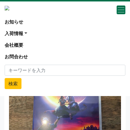
コミック アニメ 関連
お知らせ
神奈川県座間市ディズニー映画DVDのリサ
イクルショップ出張買取！アラジン 実写版
入荷情報
DVD＋BLU-RAY 2枚セット （ディズニー
会社概要
中古 MovieNEX ウィルスミス ガイリッチ
ー監督）を入荷しました！
お問合わせ
検索