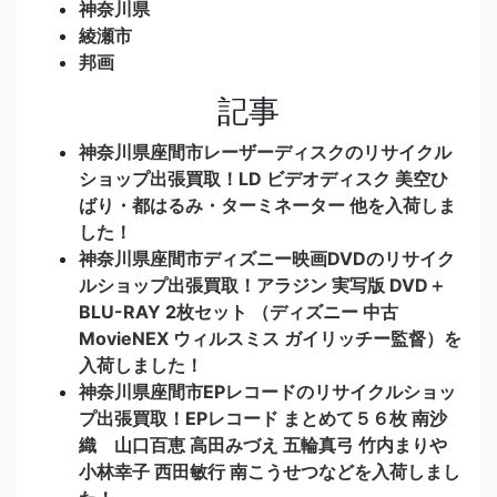
神奈川県
綾瀬市
邦画
記事
神奈川県座間市レーザーディスクのリサイクル
ショップ出張買取！LD ビデオディスク 美空ひ
ばり・都はるみ・ターミネーター 他を入荷しま
した！
神奈川県座間市ディズニー映画DVDのリサイク
ルショップ出張買取！アラジン 実写版 DVD＋
BLU-RAY 2枚セット （ディズニー 中古
MovieNEX ウィルスミス ガイリッチー監督）を
入荷しました！
神奈川県座間市EPレコードのリサイクルショッ
プ出張買取！EPレコード まとめて５６枚 南沙
織 山口百恵 高田みづえ 五輪真弓 竹内まりや
小林幸子 西田敏行 南こうせつなどを入荷しまし