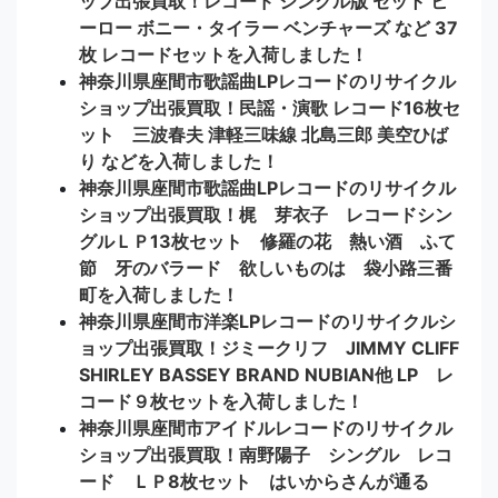
ップ出張買取！レコード シングル版 セット ヒ
ーロー ボニー・タイラー ベンチャーズ など 37
枚 レコードセットを入荷しました！
神奈川県座間市歌謡曲LPレコードのリサイクル
ショップ出張買取！民謡・演歌 レコード16枚セ
ット 三波春夫 津軽三味線 北島三郎 美空ひば
り などを入荷しました！
神奈川県座間市歌謡曲LPレコードのリサイクル
ショップ出張買取！梶 芽衣子 レコードシン
グルＬＰ13枚セット 修羅の花 熱い酒 ふて
節 牙のバラード 欲しいものは 袋小路三番
町を入荷しました！
神奈川県座間市洋楽LPレコードのリサイクルシ
ョップ出張買取！ジミークリフ JIMMY CLIFF
SHIRLEY BASSEY BRAND NUBIAN他 LP レ
コード９枚セットを入荷しました！
神奈川県座間市アイドルレコードのリサイクル
ショップ出張買取！南野陽子 シングル レコ
ード ＬＰ8枚セット はいからさんが通る