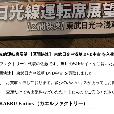
線運転席展望 【区間快速】 東武日光⇒浅草 DVD中古 を入
y（カエルファクトリー）代表の佐藤です。当店のWebサイトをご覧
快速】 東武日光⇒浅草 DVD中古 を買取しました。
どを、お買取り致しております。多少の汚れやキズがあっても
す！査定だけでも出張料などいただきませんのでご安心くださ
ERU Factory（カエルファクトリー）