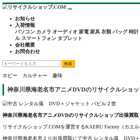
お知らせ
入荷情報
パソコン
カメラ
オーディオ
家電
家具
衣類
バッグ
時計
ル
スマートフォン
タブレット
会社概要
お問合わせ
検索
ホビー カルチャー 趣味
神奈川県海老名市アニメDVDのリサイクルショッ
神奈川県海老名市アニメDVDのリサイクルショップ出張買取
リサイクルショップ.COMを運営するKAERU Factor
神奈川県海老名市より出張買取にて中古 レンタル落 DVD