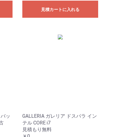
見積カートに入れる
ィバッ
GALLERIA ガレリア ドスパラ イン
古
テル CORE i7
見積もり無料
￥0