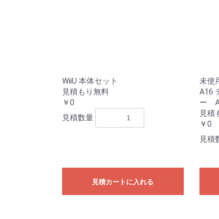
WiiU 本体セット
未使
見積もり無料
A16
￥0
ー A
見積
見積数量
￥0
見積
見積カートに入れる