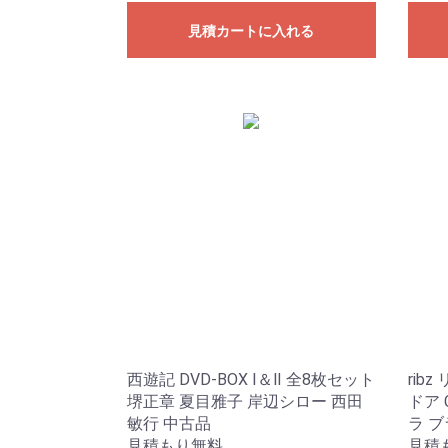
見積カートに入れる
西遊記 DVD-BOX Ⅰ＆Ⅱ 全8枚セット
rib
堺正章 夏目雅子 岸辺シロー 西田
ドア 
敏行 中古品
ラ ブ
見積もり無料
見積