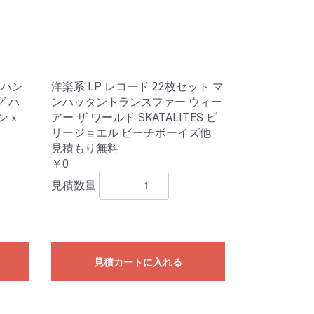
z ハン
洋楽系 LP レコード 22枚セット マ
グ ハ
ンハッタントランスファー ウィー
ーンｘ
アー ザ ワールド SKATALITES ビ
リージョエル ビーチボーイズ他
見積もり無料
￥0
見積数量
見積カートに入れる