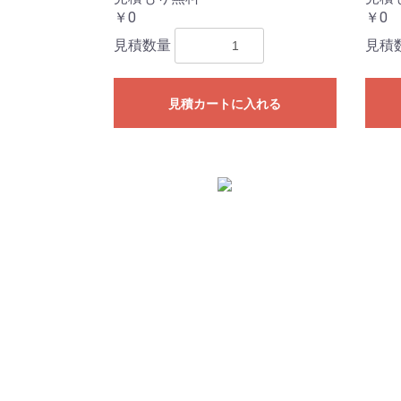
￥0
￥0
見積数量
見積
見積カートに入れる