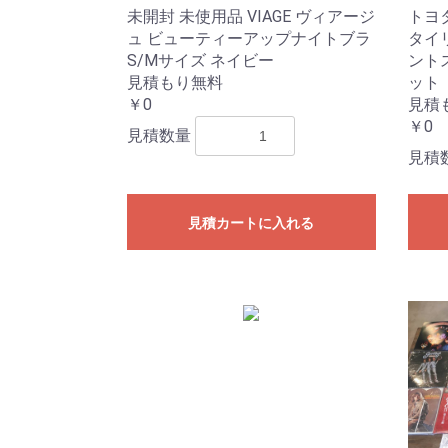
未開封 未使用品 VIAGE ヴィアージ
トヨタ
ュ ビューティーアップナイトブラ
タイリ
S/Mサイズ ネイビー
ント
見積もり無料
ット
￥0
見積
￥0
見積数量
見積
見積カートに入れる