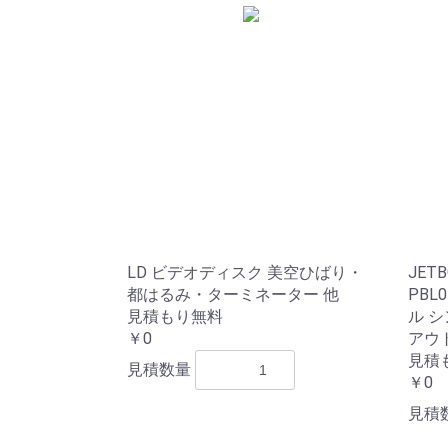
LD ビデオディスク 美空ひばり・
JET
都はるみ・ターミネーター 他
PBL0
見積もり無料
ル 
￥0
アウ
見積
見積数量
￥0
見積