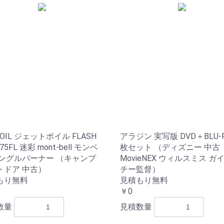
BOIL ジェットボイル FLASH
アラジン 実写版 DVD＋BLU-R
75FL 迷彩 mont-bell モンベ
枚セット （ディズニー 中古
シングルバーナー （キャンプ
MovieNEX ウィルスミス ガ
トドア 中古）
チー監督）
もり無料
見積もり無料
￥0
数量
見積数量