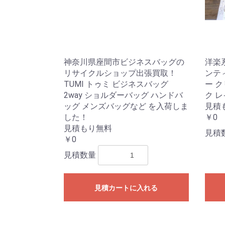
神奈川県座間市ビジネスバッグの
洋楽系
リサイクルショップ出張買取！
ンテ
TUMI トゥミ ビジネスバッグ
ー ク
2way ショルダーバッグ ハンドバ
ク 
ッグ メンズバッグなど を入荷しま
見積
した！
￥0
見積もり無料
見積
￥0
見積数量
見積カートに入れる