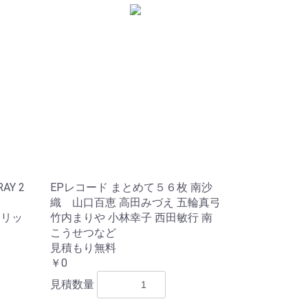
AY 2
EPレコード まとめて５６枚 南沙
織 山口百恵 高田みづえ 五輪真弓
イリッ
竹内まりや 小林幸子 西田敏行 南
こうせつなど
見積もり無料
￥0
見積数量