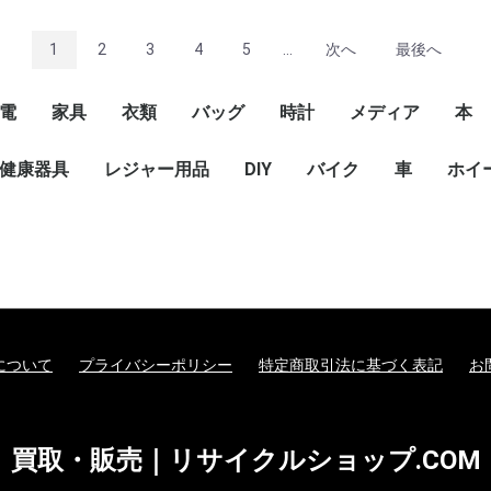
1
2
3
4
5
...
次へ
最後へ
電
家具
衣類
バッグ
時計
メディア
本
カメラレンズ
健康器具
レジャー用品
DIY
バイク
車
ホイ
について
プライバシーポリシー
特定商取引法に基づく表記
お
買取・販売｜リサイクルショップ.COM