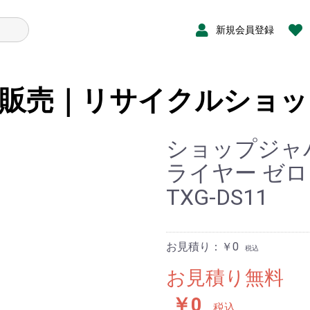
新規会員登録
ショップジャ
ライヤー ゼロ
TXG-DS11
お見積り：￥0
税込
お見積り無料
￥0
税込